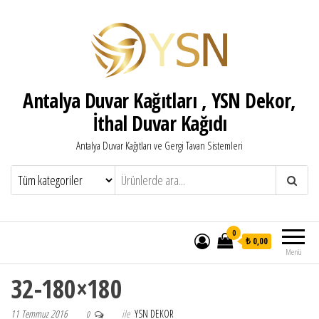
Antalya Duvar Kağıtları , YSN Dekor,
İthal Duvar Kağıdı
Antalya Duvar Kağıtları ve Gergi Tavan Sistemleri
0
₺ 0,00
Menü
32-180×180
11 Temmuz 2016
ile
YSN DEKOR
0