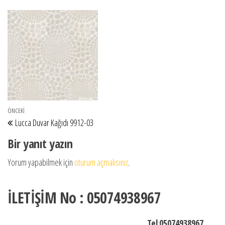
Yazı gezinmesi
Önceki Yazı
ÖNCEKI
Lucca Duvar Kağıdı 9912-03
Bir yanıt yazın
Yorum yapabilmek için
oturum açmalısınız
.
İLETİŞİM No : 05074938967
Tel
:
05074938967