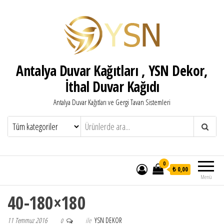
Antalya Duvar Kağıtları , YSN Dekor,
İthal Duvar Kağıdı
Antalya Duvar Kağıtları ve Gergi Tavan Sistemleri
0
₺ 0,00
Menü
40-180×180
11 Temmuz 2016
ile
YSN DEKOR
0