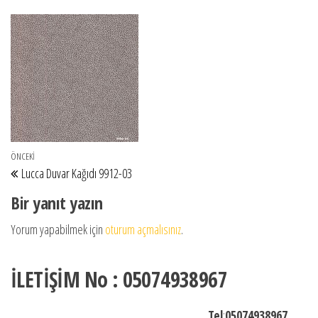
Yazı gezinmesi
Önceki Yazı
ÖNCEKI
Lucca Duvar Kağıdı 9912-03
Bir yanıt yazın
Yorum yapabilmek için
oturum açmalısınız
.
İLETİŞİM No : 05074938967
Tel
:
05074938967