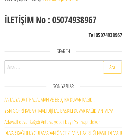
İLETİŞİM No : 05074938967
Tel
:
05074938967
SEARCH
Arama:
SON YAZILAR
ANTALYA’DA İTHAL ALMAN VE BELÇİKA DUVAR KAĞIDI .
YSN GOFRİ KABARTMALI DİJİTAL BASKILI DUVAR KAĞIDI ANTALYA
Adawall duvar kağıdı Antalya yetkili bayii Ysn yapı dekor
DUVAR KAĞIDI UYGULAMADAN ÖNCE ZEMİN HAZIRLIĞI NASIL OLMALI!