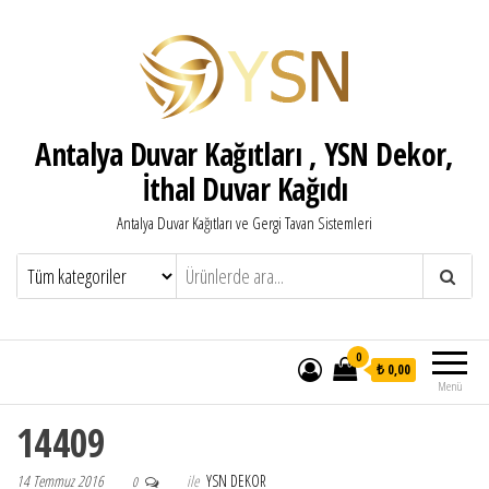
Antalya Duvar Kağıtları , YSN Dekor,
İthal Duvar Kağıdı
Antalya Duvar Kağıtları ve Gergi Tavan Sistemleri
0
₺ 0,00
Menü
14409
14 Temmuz 2016
ile
YSN DEKOR
0