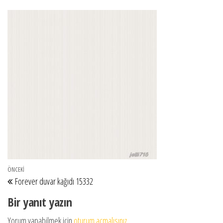
Yazı gezinmesi
Önceki Yazı
ÖNCEKI
Forever duvar kağıdı 15332
Bir yanıt yazın
Yorum yapabilmek için
oturum açmalısınız
.