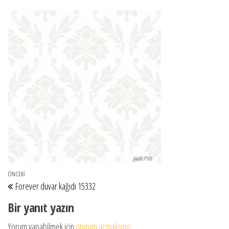
Yazı gezinmesi
Önceki Yazı
ÖNCEKI
Forever duvar kağıdı 15332
Bir yanıt yazın
Yorum yapabilmek için
oturum açmalısınız
.