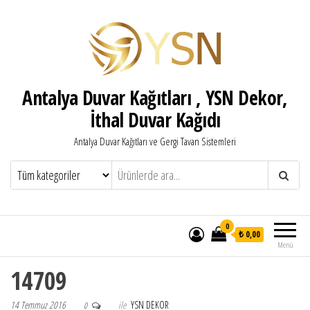
Antalya Duvar Kağıtları , YSN Dekor,
İthal Duvar Kağıdı
Antalya Duvar Kağıtları ve Gergi Tavan Sistemleri
0
₺ 0,00
Menü
14709
14 Temmuz 2016
ile
YSN DEKOR
0