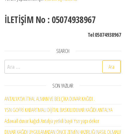
İLETİŞİM No : 05074938967
Tel
:
05074938967
SEARCH
Arama:
SON YAZILAR
ANTALYA’DA İTHAL ALMAN VE BELÇİKA DUVAR KAĞIDI .
YSN GOFRİ KABARTMALI DİJİTAL BASKILI DUVAR KAĞIDI ANTALYA
Adawall duvar kağıdı Antalya yetkili bayii Ysn yapı dekor
DUVAR KAĞIDI UYGULAMADAN ÖNCE ZEMİN HAZIRLIĞI NASIL OLMALI!