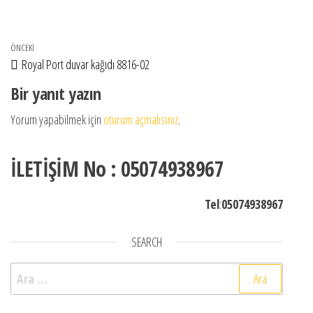
Yazı gezinmesi
Önceki Yazı
ÖNCEKI
Royal Port duvar kağıdı 8816-02
Bir yanıt yazın
Yorum yapabilmek için
oturum açmalısınız
.
İLETİŞİM No : 05074938967
Tel
:
05074938967
SEARCH
Arama: