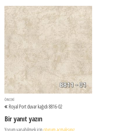
Yazı gezinmesi
Önceki Yazı
ÖNCEKI
Royal Port duvar kağıdı 8816-02
Bir yanıt yazın
Yorum yapabilmek için
oturum açmalısınız
.