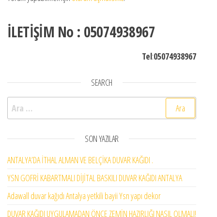
İLETİŞİM No : 05074938967
Tel
:
05074938967
SEARCH
Arama:
SON YAZILAR
ANTALYA’DA İTHAL ALMAN VE BELÇİKA DUVAR KAĞIDI .
YSN GOFRİ KABARTMALI DİJİTAL BASKILI DUVAR KAĞIDI ANTALYA
Adawall duvar kağıdı Antalya yetkili bayii Ysn yapı dekor
DUVAR KAĞIDI UYGULAMADAN ÖNCE ZEMİN HAZIRLIĞI NASIL OLMALI!