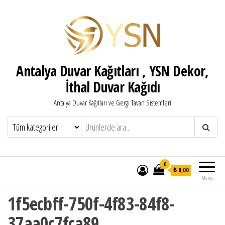
Antalya Duvar Kağıtları , YSN Dekor,
İthal Duvar Kağıdı
Antalya Duvar Kağıtları ve Gergi Tavan Sistemleri
0
₺ 0,00
Menü
1f5ecbff-750f-4f83-84f8-
37aa0c7fca89