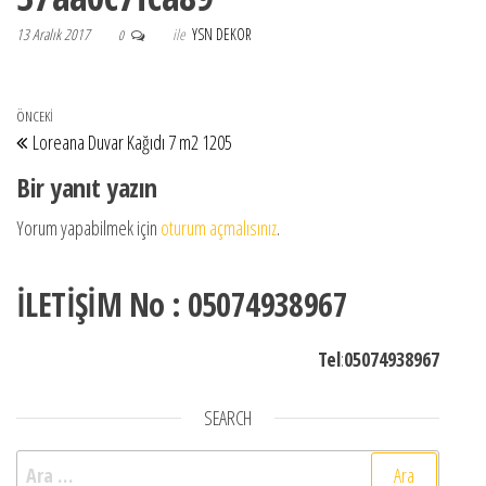
13 Aralık 2017
ile
YSN DEKOR
0
Yazı gezinmesi
Önceki Yazı
ÖNCEKI
Loreana Duvar Kağıdı 7 m2 1205
Bir yanıt yazın
Yorum yapabilmek için
oturum açmalısınız
.
İLETİŞİM No : 05074938967
Tel
:
05074938967
SEARCH
Arama: