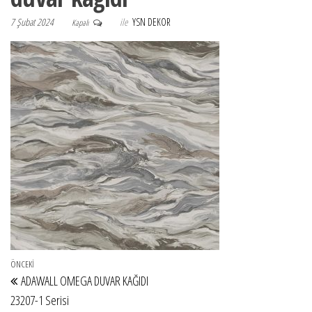
7 Şubat 2024
ile
YSN DEKOR
Kapalı
Yazı gezinmesi
Önceki Yazı
ÖNCEKI
ADAWALL OMEGA DUVAR KAĞIDI
23207-1 Serisi