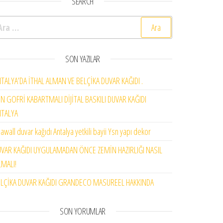
SEARCH
rama:
SON YAZILAR
TALYA’DA İTHAL ALMAN VE BELÇİKA DUVAR KAĞIDI .
N GOFRİ KABARTMALI DİJİTAL BASKILI DUVAR KAĞIDI
NTALYA
awall duvar kağıdı Antalya yetkili bayii Ysn yapı dekor
VAR KAĞIDI UYGULAMADAN ÖNCE ZEMİN HAZIRLIĞI NASIL
MALI!
LÇİKA DUVAR KAĞIDI GRANDECO MASUREEL HAKKINDA
SON YORUMLAR