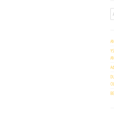
A
AN
YS
A
Ad
DU
OL
BE