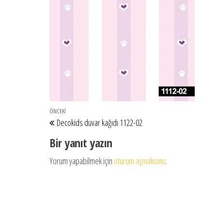
Yazı gezinmesi
Önceki Yazı
ÖNCEKI
Decokids duvar kağıdı 1122-02
Bir yanıt yazın
Yorum yapabilmek için
oturum açmalısınız
.