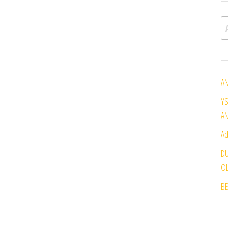
A
AN
YS
A
Ad
DU
OL
BE