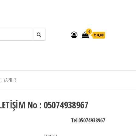
0
₺ 0,00
 YAPILIR
LETİŞİM No : 05074938967
Tel
:
05074938967