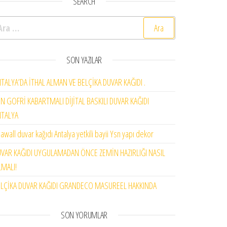
SEARCH
rama:
SON YAZILAR
TALYA’DA İTHAL ALMAN VE BELÇİKA DUVAR KAĞIDI .
N GOFRİ KABARTMALI DİJİTAL BASKILI DUVAR KAĞIDI
NTALYA
awall duvar kağıdı Antalya yetkili bayii Ysn yapı dekor
VAR KAĞIDI UYGULAMADAN ÖNCE ZEMİN HAZIRLIĞI NASIL
MALI!
LÇİKA DUVAR KAĞIDI GRANDECO MASUREEL HAKKINDA
SON YORUMLAR