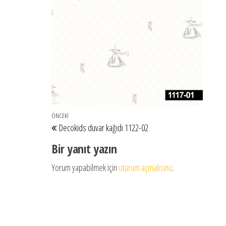
Yazı gezinmesi
Önceki Yazı
ÖNCEKI
Decokids duvar kağıdı 1122-02
Bir yanıt yazın
Yorum yapabilmek için
oturum açmalısınız
.