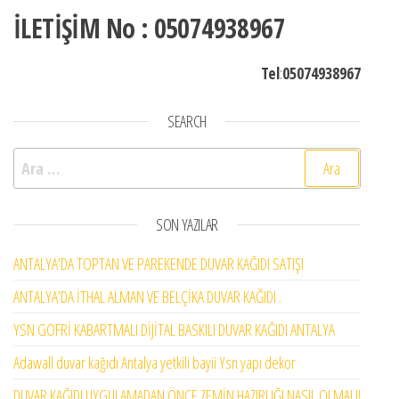
İLETİŞİM No : 05074938967
Tel
:
05074938967
SEARCH
Arama:
SON YAZILAR
ANTALYA’DA TOPTAN VE PAREKENDE DUVAR KAĞIDI SATIŞI
ANTALYA’DA İTHAL ALMAN VE BELÇİKA DUVAR KAĞIDI .
YSN GOFRİ KABARTMALI DİJİTAL BASKILI DUVAR KAĞIDI ANTALYA
Adawall duvar kağıdı Antalya yetkili bayii Ysn yapı dekor
DUVAR KAĞIDI UYGULAMADAN ÖNCE ZEMİN HAZIRLIĞI NASIL OLMALI!