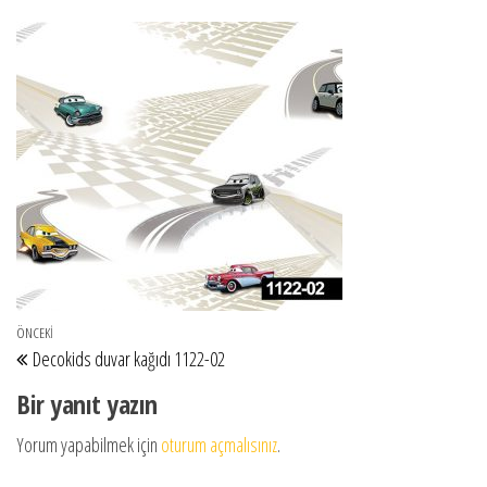
Yazı gezinmesi
Önceki Yazı
ÖNCEKI
Decokids duvar kağıdı 1122-02
Bir yanıt yazın
Yorum yapabilmek için
oturum açmalısınız
.