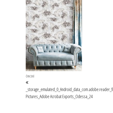
Yazı gezinmesi
Önceki Yazı
ÖNCEKI
_storage_emulated_0_Android_data_com.adobe.reader_fi
Pictures_Adobe Acrobat Exports_Odessa_24