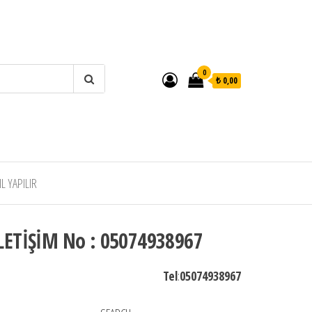
0
₺ 0,00
 YAPILIR
LETİŞİM No : 05074938967
Tel
:
05074938967