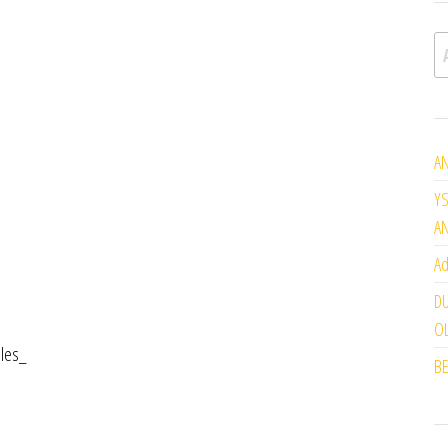
A
AN
YS
A
Ad
DU
OL
les_
BE