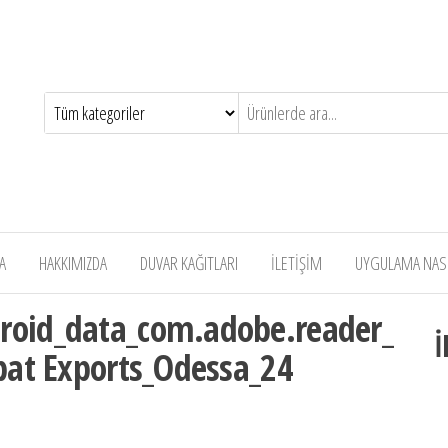
A
HAKKIMIZDA
DUVAR KAĞITLARI
İLETİŞİM
UYGULAMA NASIL
roid_data_com.adobe.reader_
İ
obat Exports_Odessa_24