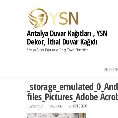
Antalya Duvar Kağıtları , YSN
Dekor, İthal Duvar Kağıdı
Antalya Duvar Kağıtları ve Gergi Tavan Sistemleri
ANASAYF
_storage_emulated_0_And
files_Pictures_Adobe Acr
1 Şubat 2025
ile
YSN DEKOR
Kapalı