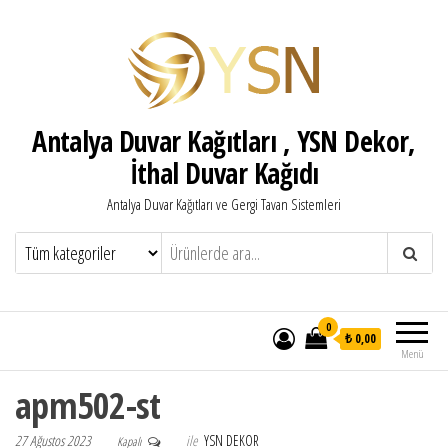
Antalya Duvar Kağıtları , YSN Dekor,
İthal Duvar Kağıdı
Antalya Duvar Kağıtları ve Gergi Tavan Sistemleri
0
₺ 0,00
Menü
apm502-st
27 Ağustos 2023
ile
YSN DEKOR
Kapalı