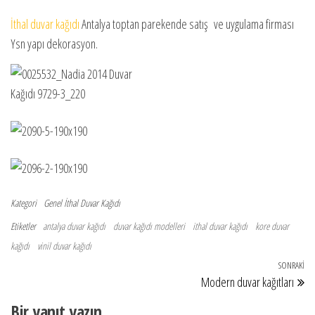
İthal duvar kağıdı
Antalya toptan parekende satış ve uygulama firması
Ysn yapı dekorasyon.
Kategori
Genel
İthal Duvar Kağıdı
Etiketler
antalya duvar kağıdı
duvar kağıdı modelleri
ithal duvar kağıdı
kore duvar
kağıdı
vinil duvar kağıdı
Yazı gezinmesi
SONRAKI
So
Modern duvar kağıtları
Bir yanıt yazın