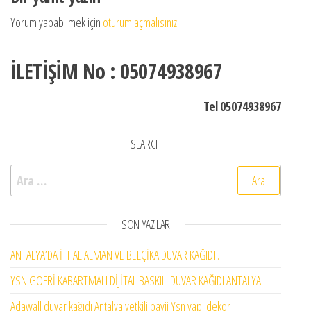
Yorum yapabilmek için
oturum açmalısınız
.
İLETİŞİM No : 05074938967
Tel
:
05074938967
SEARCH
Arama:
SON YAZILAR
ANTALYA’DA İTHAL ALMAN VE BELÇİKA DUVAR KAĞIDI .
YSN GOFRİ KABARTMALI DİJİTAL BASKILI DUVAR KAĞIDI ANTALYA
Adawall duvar kağıdı Antalya yetkili bayii Ysn yapı dekor