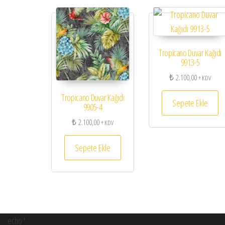
Tropicano Duvar Kağıdı
9913-5
₺
2.100,00
+ KDV
Tropicano Duvar Kağıdı
Sepete Ekle
9905-4
₺
2.100,00
+ KDV
Sepete Ekle
echo '