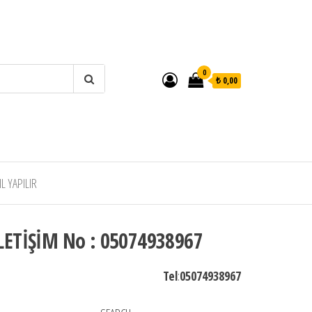
0
₺ 0,00
 YAPILIR
LETİŞİM No : 05074938967
Tel
:
05074938967