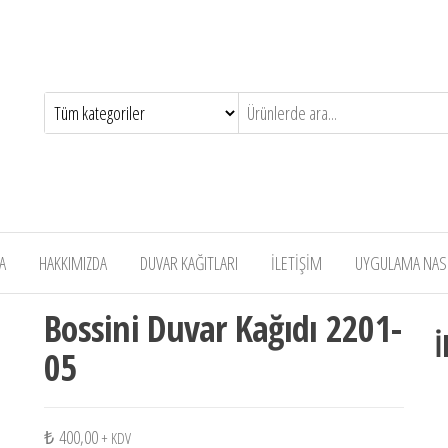
A
HAKKIMIZDA
DUVAR KAĞITLARI
İLETİŞİM
UYGULAMA NASIL
Bossini Duvar Kağıdı 2201-
İ
05
₺
400,00
+ KDV