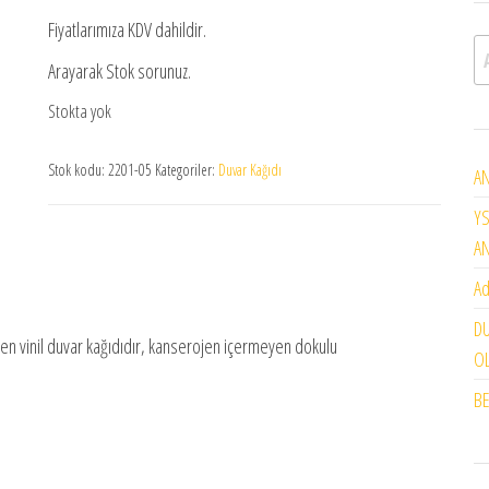
Fiyatlarımıza KDV dahildir.
A
Arayarak Stok sorunuz.
Stokta yok
Stok kodu:
2201-05
Kategoriler:
Duvar Kağıdı
AN
YS
A
Ad
DU
bilen vinil duvar kağıdıdır, kanserojen içermeyen dokulu
OL
BE