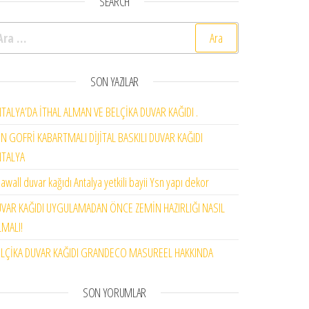
SEARCH
rama:
SON YAZILAR
TALYA’DA İTHAL ALMAN VE BELÇİKA DUVAR KAĞIDI .
N GOFRİ KABARTMALI DİJİTAL BASKILI DUVAR KAĞIDI
NTALYA
awall duvar kağıdı Antalya yetkili bayii Ysn yapı dekor
VAR KAĞIDI UYGULAMADAN ÖNCE ZEMİN HAZIRLIĞI NASIL
MALI!
LÇİKA DUVAR KAĞIDI GRANDECO MASUREEL HAKKINDA
SON YORUMLAR