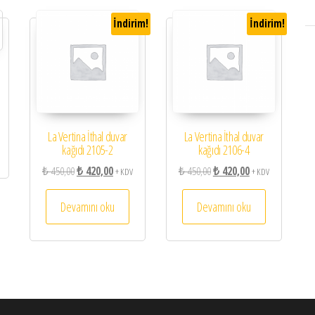
İndirim!
İndirim!
La Vertina İthal duvar
La Vertina İthal duvar
kağıdı 2105-2
kağıdı 2106-4
Orijinal fiyat: ₺ 450,00.
Şu andaki fiyat: ₺ 420,00.
Orijinal fiyat: ₺ 450,00.
Şu andaki fiyat: ₺ 
₺
450,00
₺
420,00
₺
450,00
₺
420,00
+ KDV
+ KDV
Devamını oku
Devamını oku