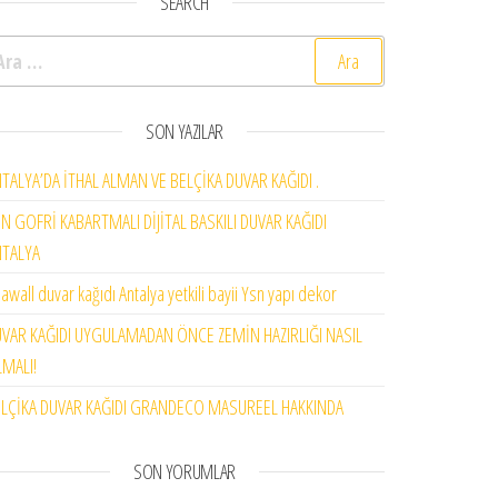
SEARCH
rama:
SON YAZILAR
TALYA’DA İTHAL ALMAN VE BELÇİKA DUVAR KAĞIDI .
N GOFRİ KABARTMALI DİJİTAL BASKILI DUVAR KAĞIDI
NTALYA
awall duvar kağıdı Antalya yetkili bayii Ysn yapı dekor
VAR KAĞIDI UYGULAMADAN ÖNCE ZEMİN HAZIRLIĞI NASIL
MALI!
LÇİKA DUVAR KAĞIDI GRANDECO MASUREEL HAKKINDA
SON YORUMLAR