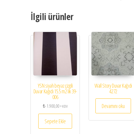
İlgili ürünler
YSN siyah beyaz çizgili
Wall Story Duvar Kağıdı
Duvar Kağıdı 15.5 m2 lik 39-
4272
006
Devamını oku
₺
1.900,00
+ KDV
Sepete Ekle