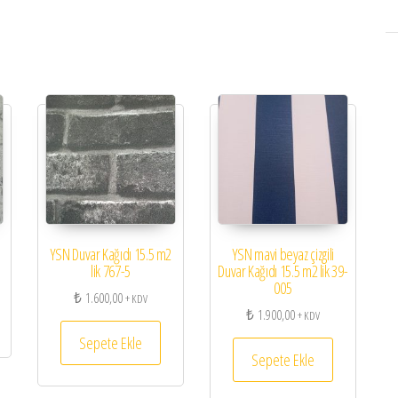
YSN Duvar Kağıdı 15.5 m2
YSN mavi beyaz çizgili
lik 767-5
Duvar Kağıdı 15.5 m2 lik 39-
005
₺
1.600,00
+ KDV
₺
1.900,00
+ KDV
Sepete Ekle
Sepete Ekle