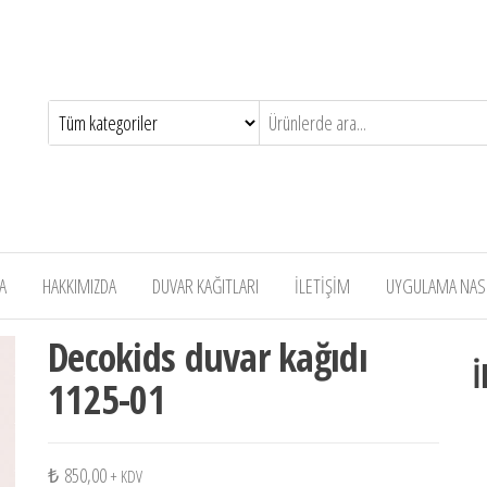
A
HAKKIMIZDA
DUVAR KAĞITLARI
İLETİŞİM
UYGULAMA NASIL
Decokids duvar kağıdı
İ
1125-01
₺
850,00
+ KDV