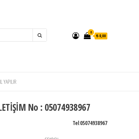
0
₺ 0,00
 YAPILIR
LETİŞİM No : 05074938967
Tel
:
05074938967