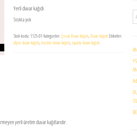
Yerli duvar kağıdı
A
Stokta yok
Stok kodu:
1125-01
Kategoriler:
Çocuk Duvar Kağıdı
,
Duvar Kağıdı
Etiketler:
afyon duvar kağıdı
,
burdur duvar kağıdı
,
ısparta duvar kağıdı
AN
YS
A
Ad
DU
OL
BE
ermeyen yerli üretim duvar kağıtlarıdır.