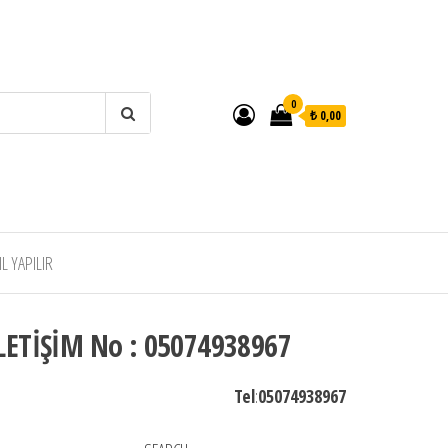
0
₺ 0,00
 YAPILIR
LETİŞİM No : 05074938967
Tel
:
05074938967