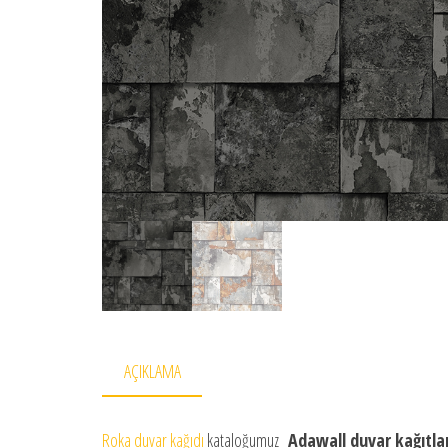
AÇIKLAMA
Roka duvar kağıdı
kataloğumuz
Adawall duvar kağıtlar