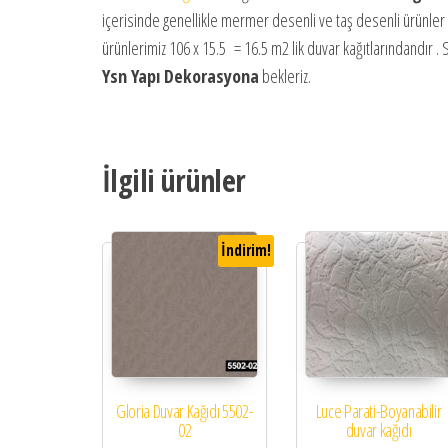
içerisinde genellikle mermer desenli ve taş desenli ürünler
ürünlerimiz 106 x 15.5 = 16.5 m2 lik duvar kağıtlarındandır . S
Ysn Yapı Dekorasyona
bekleriz.
İlgili ürünler
İndirim!
Gloria Duvar Kağıdı 5502-
Luce Parati-Boyanabilir
02
duvar kağıdı