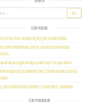
SEARCH
rama:
adet
SON YAZILAR
TALYA’DA İTHAL ALMAN VE BELÇİKA DUVAR KAĞIDI .
N GOFRİ KABARTMALI DİJİTAL BASKILI DUVAR KAĞIDI
NTALYA
awall duvar kağıdı Antalya yetkili bayii Ysn yapı dekor
VAR KAĞIDI UYGULAMADAN ÖNCE ZEMİN HAZIRLIĞI NASIL
MALI!
LÇİKA DUVAR KAĞIDI GRANDECO MASUREEL HAKKINDA
SON YORUMLAR