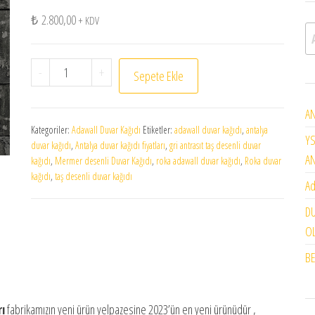
₺
2.800,00
+ KDV
A
ROKA TAŞ DESENLİ ADAWALL DUVAR KAĞIDI 23106-5 
-
+
Sepete Ekle
AN
Kategoriler:
Adawall Duvar Kağıdı
Etiketler:
adawall duvar kağıdı
,
antalya
YS
duvar kağıdı
,
Antalya duvar kağıdı fiyatları
,
gri antrasıt taş desenli duvar
A
kağıdı
,
Mermer desenli Duvar Kağıdı
,
roka adawall duvar kağıdı
,
Roka duvar
kağıdı
,
taş desenli duvar kağıdı
Ad
DU
OL
BE
ı
fabrikamızın yeni ürün yelpazesine 2023’ün en yeni ürünüdür ,