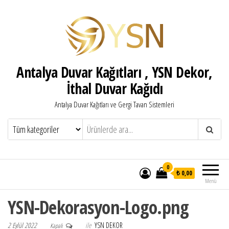
Antalya Duvar Kağıtları , YSN Dekor,
İthal Duvar Kağıdı
Antalya Duvar Kağıtları ve Gergi Tavan Sistemleri
0
₺ 0,00
Menü
YSN-Dekorasyon-Logo.png
2 Eylül 2022
ile
YSN DEKOR
Kapalı