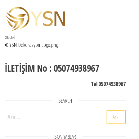
Yazı gezinmesi
Önceki Yazı
ÖNCEKI
YSN-Dekorasyon-Logo.png
İLETİŞİM No : 05074938967
Tel
:
05074938967
SEARCH
Arama:
SON YAZILAR